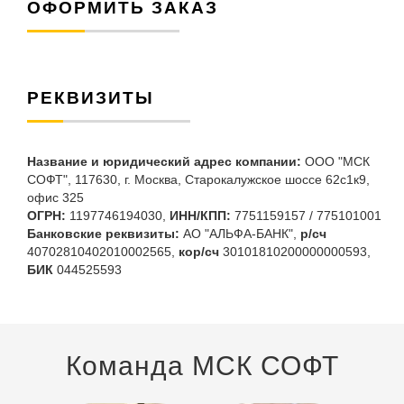
ОФОРМИТЬ ЗАКАЗ
РЕКВИЗИТЫ
Название и юридический адрес компании:
ООО "МСК
СОФТ", 117630, г. Москва, Старокалужское шоссе 62с1к9,
офис 325
ОГРН:
1197746194030,
ИНН/КПП:
7751159157 / 775101001
Банковские реквизиты:
АО "АЛЬФА-БАНК",
р/сч
40702810402010002565,
кор/сч
30101810200000000593,
БИК
044525593
Команда МСК СОФТ