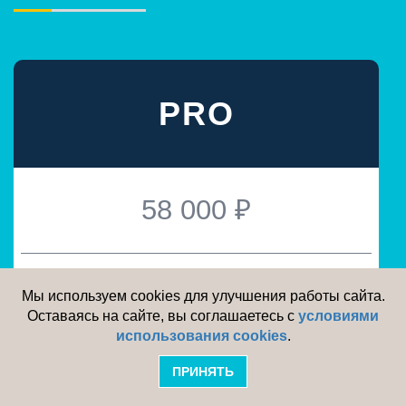
PRO
58 000 ₽
Правила конвертации:
Мы используем cookies для улучшения работы сайта.
Для актуальных релизов
Оставаясь на сайте, вы соглашаетесь с
условиями
использования cookies
.
ПРИНЯТЬ
Работы выполняет:
Клиент