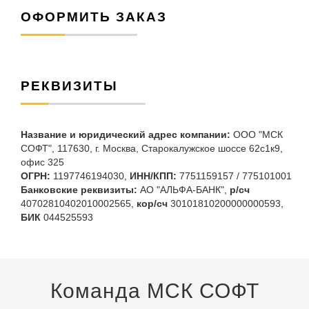
ОФОРМИТЬ ЗАКАЗ
РЕКВИЗИТЫ
Название и юридический адрес компании:
ООО "МСК
СОФТ", 117630, г. Москва, Старокалужское шоссе 62с1к9,
офис 325
ОГРН:
1197746194030,
ИНН/КПП:
7751159157 / 775101001
Банковские реквизиты:
АО "АЛЬФА-БАНК",
р/сч
40702810402010002565,
кор/сч
30101810200000000593,
БИК
044525593
Команда МСК СОФТ